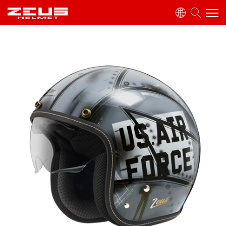
產品介紹
全罩式
可掀式
3/4罩式
復古帽
半罩式
雪帽
童帽
配件