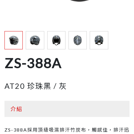
關於瑞獅
經銷據點
最新消息
ZS-388A
客戶服務
AT20 珍珠黑 / 灰
介紹
ZS-388A採用頂級吸濕排汗竹炭布，觸感佳，排汗迅