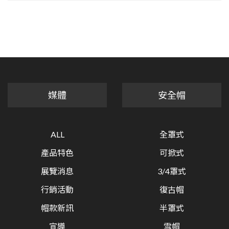
媒體
安全帽
ALL
全罩式
產品特色
可掀式
展覽消息
3/4罩式
行銷活動
復古帽
帽款新訊
半罩式
宣導
雪帽