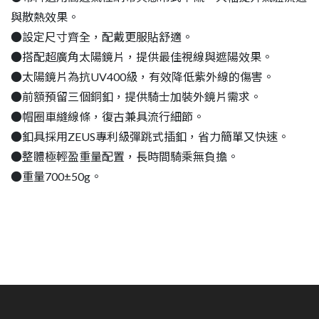
與散熱效果。
●設定尺寸齊全，配戴更服貼舒適。
●搭配超廣角太陽鏡片，提供最佳視線與遮陽效果。
●太陽鏡片為抗UV400級，有效降低紫外線的傷害。
●前額預留三個銅釦，提供騎士加裝外鏡片需求。
●帽圈車縫線條，復古兼具流行細節。
●釦具採用ZEUS專利級彈跳式插釦，省力簡單又快速。
●整體極輕盈重量配置，長時間騎乘無負擔。
●重量700±50g。