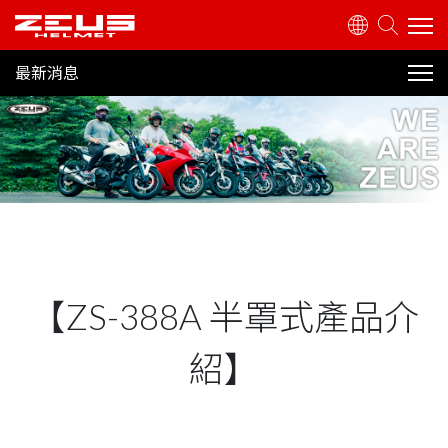
最新消息
產品介紹
ALL
關於瑞獅
產品特色
經銷據點
展覽消息
【ZS-388A 半罩式產品介
行銷活動
最新消息
紹】
帽款新訊
客戶服務
宣導