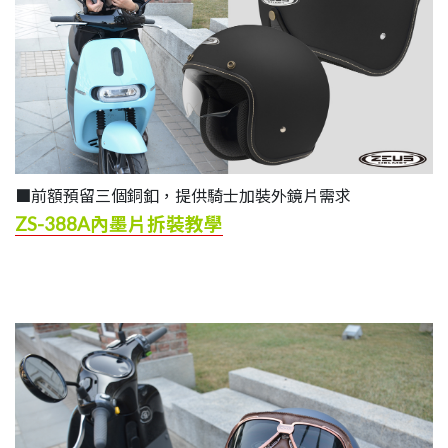
■前額預留三個銅釦，提供騎士加裝外鏡片需求
ZS-388A內墨片拆裝教學