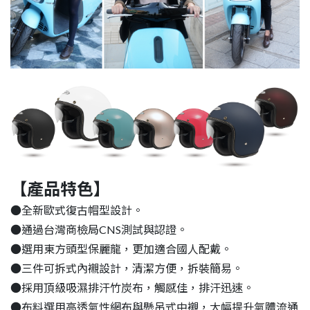
【產品特色】
●全新歐式復古帽型設計。
●通過台灣商檢局CNS測試與認證。
●選用東方頭型保麗龍，更加適合國人配戴。
●三件可拆式內襯設計，清潔方便，拆裝簡易。
●採用頂級吸濕排汗竹炭布，觸感佳，排汗迅速。
●布料選用高透氣性網布與懸吊式中襯，大幅提升氣體流通