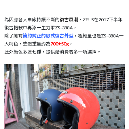
為因應各大車廠持續不斷的
復古風潮
，ZEUS在2017下半年
復古帽款中再添一生力軍ZS-388A，
除了擁有
簡約純正的歐式復古外型
，
極輕量也是ZS-388A一
大特色
，整體重量約為
700±50g
，
此外顏色多達七種，提供給消費者多一項選擇。