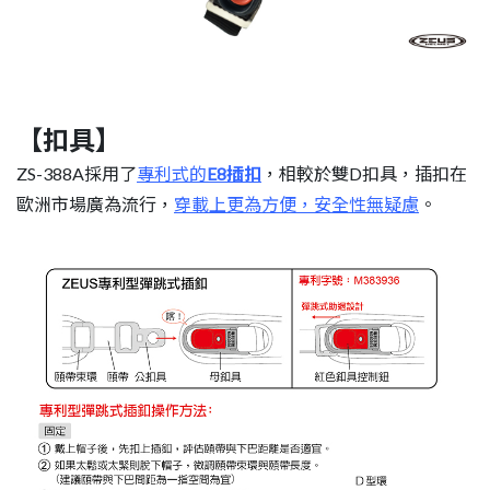
【扣具】
ZS-388A採用了
專利式的
E8插扣
，相較於雙D扣具，插扣在
歐洲市場廣為流行，
穿載上更為方便，安全性無疑慮
。