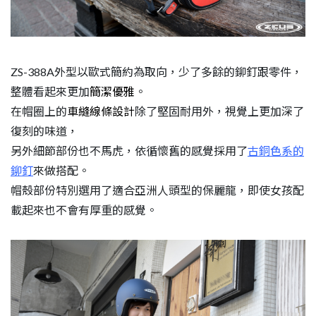
ZS-388A外型以歐式簡約為取向，少了多餘的鉚釘跟零件，
整體看起來更加
簡潔優雅
。
在帽圈上的
車縫線條設計
除了堅固耐用外，視覺上更加深了
復刻的味道，
另外細節部份也不馬虎，依循懷舊的感覺採用了
古銅色系的
鉚釘
來做搭配。
帽殼部份特別選用了適合亞洲人頭型的保麗龍，即使女孩配
載起來也不會有厚重的感覺。