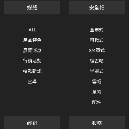
媒體
安全帽
ALL
全罩式
產品特色
可掀式
展覽消息
3/4罩式
行銷活動
復古帽
帽款新訊
半罩式
宣導
雪帽
童帽
配件
經銷
服務