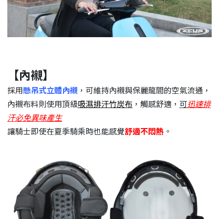
【內襯】
採用
懸吊式立體內襯
，可維持內襯與保麗龍間的空氣流通，
內襯布料則使用頂級
吸濕排汗竹炭布
，觸感舒適，
可
迅速排
汗必免異味產生
讓騎士即使在夏季騎乘時也能感覺
舒適不悶熱
。