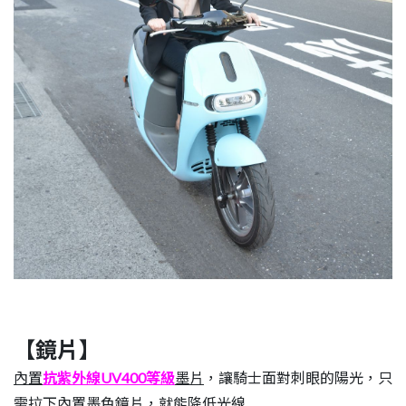
【鏡片】
內置
抗紫外線UV400等級
墨片
，讓騎士面對刺眼的陽光，只
需拉下內置墨色鏡片，就能降低光線